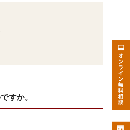
し
のですか。