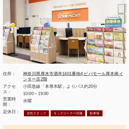
住所
神奈川県厚木市酒井1601番地4 ビバモール厚木南イ
ンター店2階
アクセ
小田急線「本厚木駅」よりバス約20分
ス
10:00～19:00
営業時
水曜
間
定休日
女性スタッフ
キッズコーナー完備
駐車場